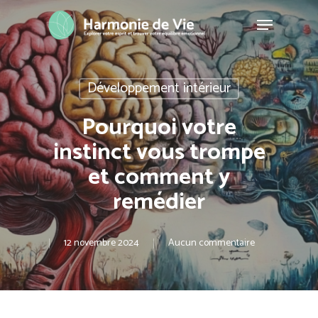
Skip
Menu
to
Close
main
Menu
content
Développement intérieur
Pourquoi votre
instinct vous trompe
et comment y
remédier
12 novembre 2024
Aucun commentaire